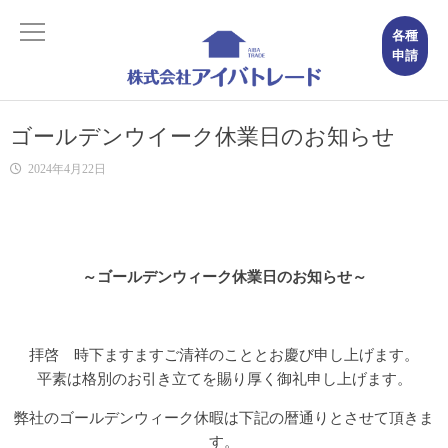
各種
申請
ホーム
ゴールデンウイーク休業日のお知らせ
Home
2024年4月22日
会社概要
Company
事業内容
～ゴールデンウィーク休業日のお知らせ～
Business
不動産コンサルティング
Realestate Consulting
拝啓 時下ますますご清祥のこととお慶び申し上げます。
平素は格別のお引き立てを賜り厚く御礼申し上げます。
建築コンサルティング
弊社のゴールデンウィーク休暇は下記の暦通りとさせて頂きま
Building Consulting
す。