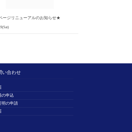
ページリニューアルのお知らせ★
9(Sat)
問い合わせ
届
場の申込
証明の申請
届