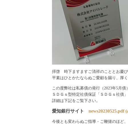
拝啓 時下ますますご清祥のこととお慶び
平素はひとかたならぬご愛顧を賜り、厚く
この度弊社は私募債の発行（2023年5月
ＳＤＧｓ型特定社債保証「ＳＤＧｓ社債」
詳細は下記をご覧下さい。
愛知銀行サイト
news20230525.pdf (a
今後とも変わらぬご指導・ご鞭撻のほど、