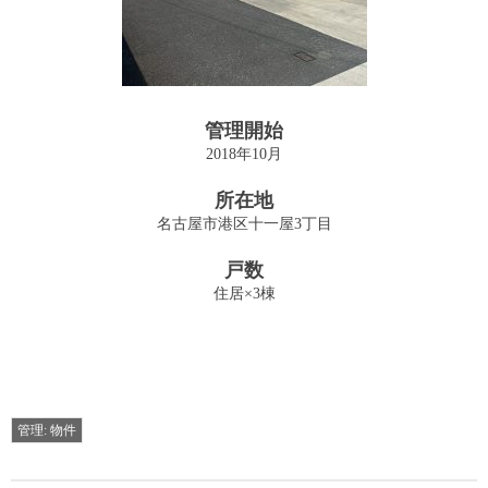
投資用収益物件の売買・仲介
Sales
管理業務
管理開始
Management
2018年10月
管理物件
所在地
Archives
名古屋市港区十一屋3丁目
建物
戸数
Building
住居×3棟
駐車場
Parking
お問い合わせ
管理: 物件
Contact