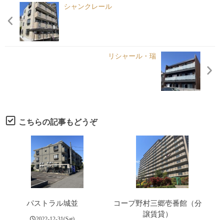
各種申請
シャンクレール
Under Contruct
リシャール・瑞
こちらの記事もどうぞ
パストラル城並
コープ野村三郷壱番館（分
譲賃貸）
2022-12-31(Sat)