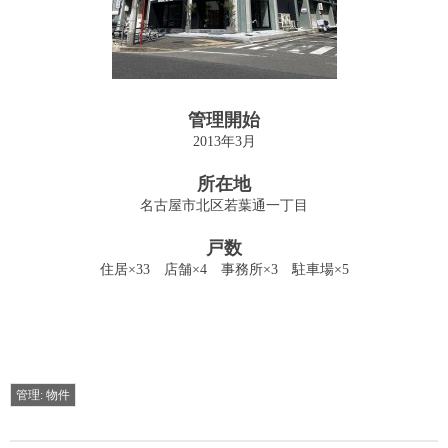
投資用収益物件の売買・仲介
Sales
管理業務
管理開始
Management
2013年3月
管理物件
所在地
Archives
名古屋市北区若葉通一丁目
建物
戸数
Building
住居×33 店舗×4 事務所×3 駐車場×5
駐車場
Parking
お問い合わせ
管理: 物件
Contact