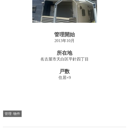
投資用収益物件の売買・仲介
Sales
管理業務
管理開始
Management
2013年10月
管理物件
所在地
Archives
名古屋市天白区平針四丁目
建物
戸数
Building
住居×9
駐車場
Parking
お問い合わせ
管理: 物件
Contact