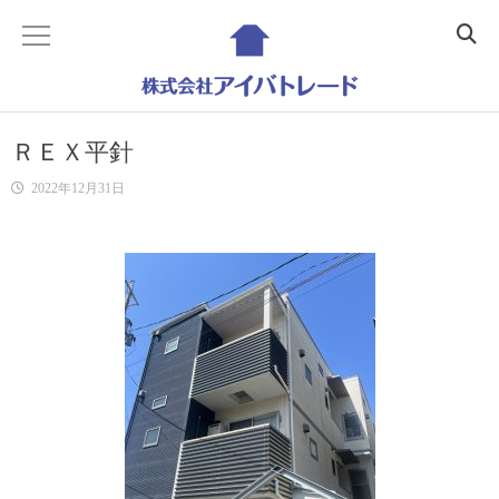
ホーム
ＲＥＸ平針
Home
2022年12月31日
会社概要
Company
事業内容
Business
不動産コンサルティング
Realestate Consulting
建築コンサルティング
Building Consulting