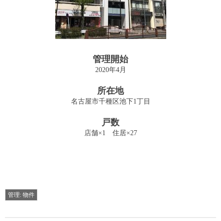
投資用収益物件の売買・仲介
Sales
管理業務
管理開始
Management
2020年4月
管理物件
所在地
Archives
名古屋市千種区池下1丁目
建物
戸数
Building
店舗×1 住居×27
駐車場
Parking
お問い合わせ
管理: 物件
Contact