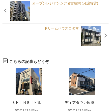
各種申請
オープンレジデンシア名古屋栄 (分譲賃貸)
Under Contruct
ドリームハウスコダマ
こちらの記事もどうぞ
ＳＨＩＮＢＩビル
ディアタウン憧旛
2022-12-31(Sat)
2022-12-31(Sat)