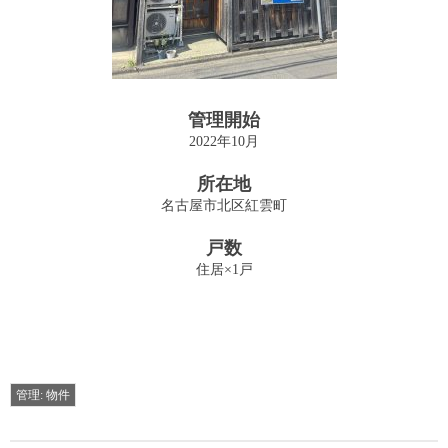
投資用収益物件の売買・仲介
Sales
管理業務
管理開始
Management
2022年10月
管理物件
所在地
Archives
名古屋市北区紅雲町
建物
戸数
Building
住居×1戸
駐車場
Parking
お問い合わせ
管理: 物件
Contact