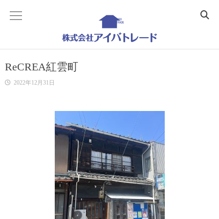
ホーム
ReCREA紅雲町
Home
2022年12月31日
会社概要
Company
事業内容
Business
不動産コンサルティング
Realestate Consulting
建築コンサルティング
Building Consulting